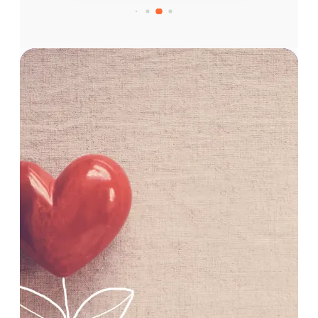
ولا
نسى
أذكى
دقة
قال ﷺ:
“الدَّالُّ
عَلَى