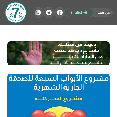
تخطى
إلى
تواصل معنا
English
المحتوى
دقيقة من فضلــك..
فأنت لم تأتِ هنا صدفة
لعل الله أراد بك خيــــــــــــــــــــرًا؛
فتابـــــــع لتسعــــــد بإذن اللــــه
مشروع الأبواب السبعة للصدقة
الجارية الشهرية
مشـــروع العمــــر كلــــــه