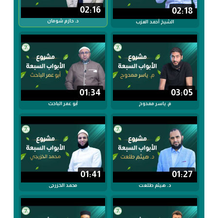
02:16
02:18
د. حازم شومان
الشيخ أحمد العزب
01:34
03:05
م. ياسر ممدوح
أبو عمر الباحث
01:41
01:27
د. هيثم طلعت
محمد الخزرجي