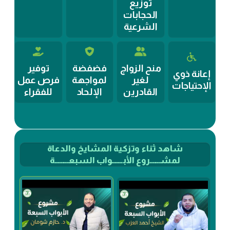
توزيع
الحجابات
الشرعية
منح الزواج
فضفضة
توفير
إعانة ذوي
لغير
لمواجهة
فرص عمل
الإحتياجات
القادرين
الإلحاد
للفقراء
شاهد ثناء وتزكية المشايخ والدعاة
لمشـــــــروع الأبـــــــواب السبعـــــــــة