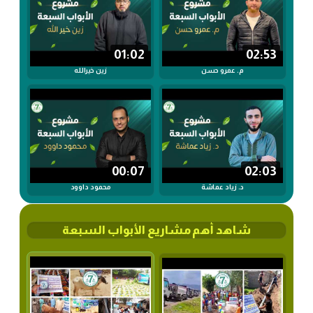
01:02
02:53
م. عمرو حسن
زين خيرالله
00:07
02:03
د. زياد عماشة
محمود داوود
شاهد أهم مشاريع الأبواب السبعة