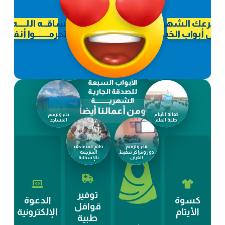
تبرعك الشهري يوزع
خيـــــر ساقـــه اللــــــه إليك
ــــل أبواب الخيــــر هذه
فـــــلا تحرمـــــــــوا أنفسكـ
حفر الآبار
وسقيا الماء
إطعام الفقراء
كفالة الدعاة
والمساكين
ونشر الإسلام
الأبواب السبعة
للصدقة الجاريـة
الشهريـــــــــــــــة
ومن أعمالنا أيضاً
كفالة الأيتام
بناء وترميم
طلبة العلم
المساجد
بناء وترميم
طبع المصاحف
دور ومراكز تحفيظ
المترجمة
القرآن
بالإسبانية
توفير
كسوة
الدعوة
قوافل
الأيتام
الإلكترونية
طبية