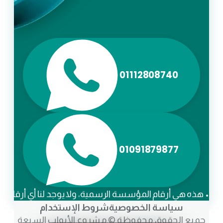
01112808740
01091879877
• هذه هي أرقام المؤسسة الرسمية، ولا يوجد لنا أي أرقام أ
سياسة الخصوصية
شروط الإستخدام
جميع الحقوق محفوظة © مشروع الأبواب السبعة