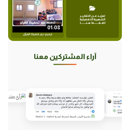
لمزيــد مــن التقاريــر
الشهرية التفصيلية
اضــغــــــــط هــنــــــــــا
01:08
ترميم دور تحفيظ القرآن
آراء المشتركين معنا