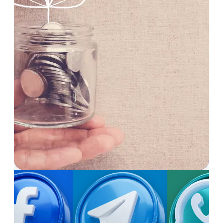
الْخَيْرِ
َفَاعِلِهِ”
شارك
الموقع
مع
أحبابك
تؤجر