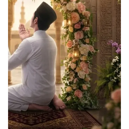
قبل
أن
كون
لــك
نصيبًـــا
معنــــا
في
هـــذا
الخيـــــر
عظيـــــم